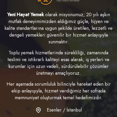
Yeni Hayat Yemek
olarak misyonumuz; 20 yılı aşkın
mutfak deneyimimizden aldığımız güçle, hijyen ve
kalite standartlarına uygun şekilde üretilen, lezzetli ve
dengeli yemekleri güvenilir bir hizmet anlayışıyla
sunmaktır.
Toplu yemek hizmetlerinde sürekliliği, zamanında
teslimi ve istikrarlı kaliteyi esas alarak; iş yerleri ve
kurumlar için uzun vadeli, sürdürülebilir çözümler
üretmeyi amaçlıyoruz.
Her aşamada sorumluluk bilinciyle hareket eden bir
ekip anlayışıyla, hizmet verdiğimiz her sofrada
memnuniyet oluşturmak temel hedefimizdir.
Esenler / İstanbul