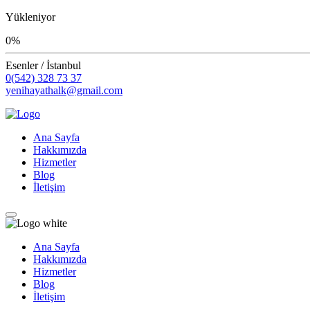
Yükleniyor
0%
Esenler / İstanbul
0(542) 328 73 37
yenihayathalk@gmail.com
Ana Sayfa
Hakkımızda
Hizmetler
Blog
İletişim
Ana Sayfa
Hakkımızda
Hizmetler
Blog
İletişim