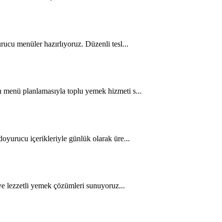
urucu menüler hazırlıyoruz. Düzenli tesl...
un menü planlamasıyla toplu yemek hizmeti s...
doyurucu içerikleriyle günlük olarak üre...
k ve lezzetli yemek çözümleri sunuyoruz...